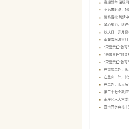
喜迎新年 温暖
不忘来时路，畅
情系雪松 筑梦中
凝心聚力，继往
校庆日丨岁月赢
南麓雪松映岁月
“荣誉责任”教
“荣誉责任”教
“荣誉责任”教
在重庆二外，长
在重庆二外，长
在二外，长大后
第三十七个教师
南岸区人大常委
直击开学典礼｜落