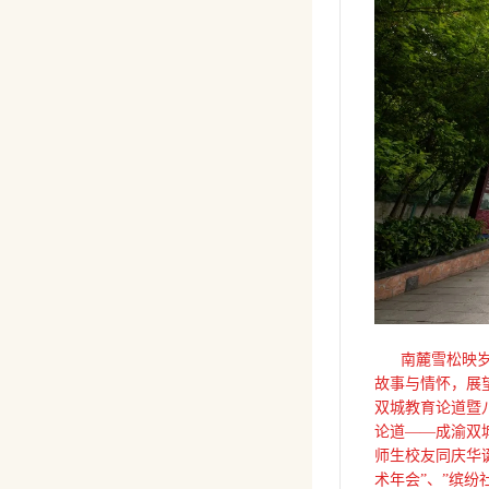
南麓雪松映岁月
故事与情怀，展望
双城教育论道暨八
论道——成渝双
师生校友同庆华
术年会”、”缤纷