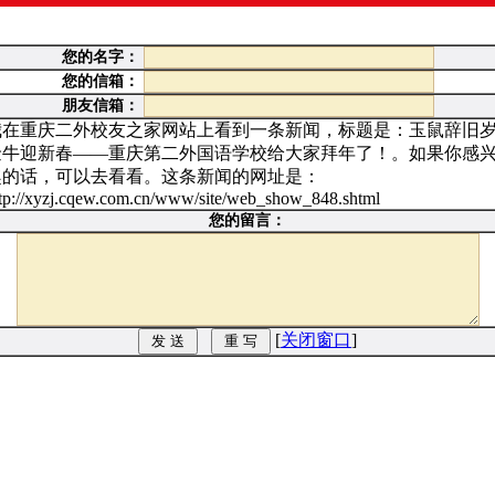
您的名字：
您的信箱：
朋友信箱：
我在重庆二外校友之家网站上看到一条新闻，标题是：玉鼠辞旧
金牛迎新春——重庆第二外国语学校给大家拜年了！。如果你感
趣的话，可以去看看。这条新闻的网址是：
ttp://xyzj.cqew.com.cn/www/site/web_show_848.shtml
您的留言：
[
关闭窗口
]